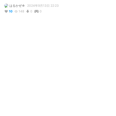
はるかぜ☆
2024年9月13日 22:23
10
148
0
0
説明
#
VRoidStudio
#
オリジナル
#
紫
#
CC_Summer
ゆかり～～～ん
写真・動画