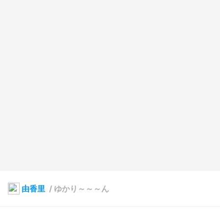
由香里
/
ゆかり～～～ん