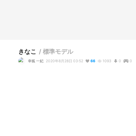
きなこ
/
標準モデル
幸狐 一妃
2020年8月28日 03:52
66
1093
0
0
説明
#
猫
#
ねこ
#
獣人
#
販売アバター
#
VRC想定モデル(アバター
和風猫メイド
コメント