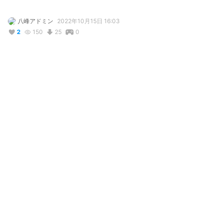
八峰アドミン
2022年10月15日 16:03
2
150
25
0
説明
#
VRoidStudio
加持慎也の青年期verです
コメント
投稿する