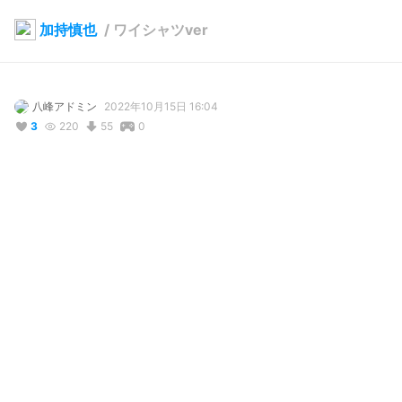
加持慎也
/
ワイシャツver
八峰アドミン
2022年10月15日 16:04
3
220
55
0
説明
#
VRoidStudio
たばこが似合うおっさん

横柄に見えて結構いいやつという役が多いです
コメント