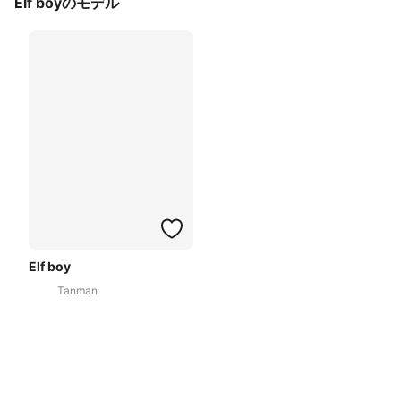
Elf boyのモデル
Elf boy
Tanman