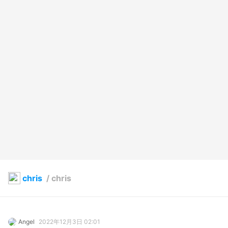
chris
/
chris
Angel
2022年12月3日 02:01