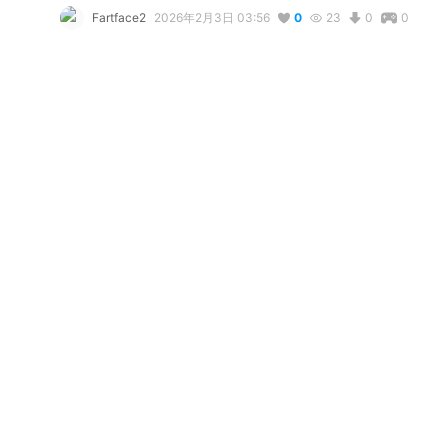
Fartface2
2026年2月3日 03:56
0
23
0
0
説明
#
VRoidStudio
コメント