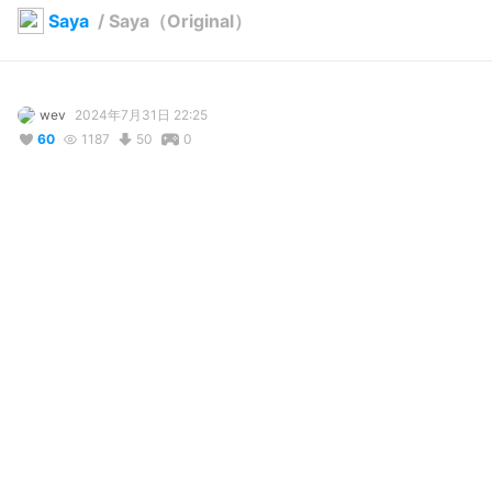
Saya
/
Saya（Original）
wev
2024年7月31日 22:25
60
1187
50
0
説明
#
VRoidStudio
#
Rabbit
#
OC
#
CC_Summer
Finally, she, Saya, is here,

The  Bunny I have mentioned for multiple times.

I hope you all love her~
使用しているBOOTHアイテム