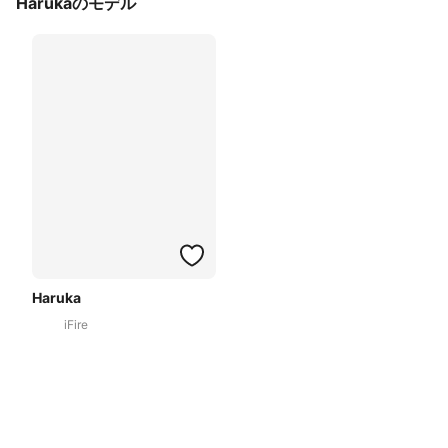
Harukaのモデル
Haruka
iFire