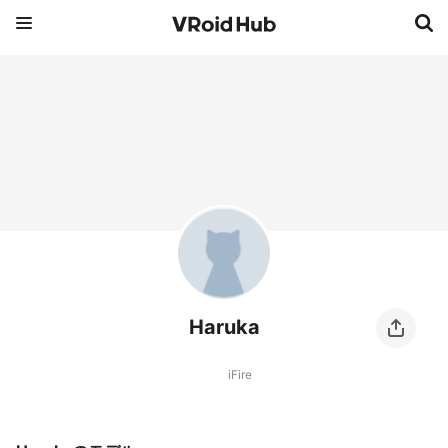
Haruka
iFire