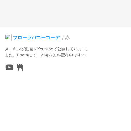
フローラバニーコーデ
/
赤
メイキング動画をYoutubeで公開しています。

また、Boothにて、衣装を無料配布中です୨୧
ルチカ
2026年5月30日 09:45
25
276
0
0
説明
#
VRoidStudio
#
BOOTH販売中
#
オリジナル
#
バニーガール