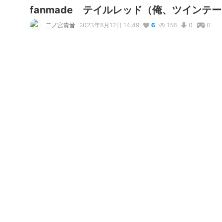
fanmade テイルレッド（俺、ツインテ
二ノ宮貴音
2023年8月12日 14:49
6
158
0
0
説明
#
テイルレッド
#
俺、ツインテールになります。
俺、ツインテールになります。の中に登場するテイルレッドさん
写真・動画
2