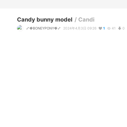
Candy bunny model
/
Candi
🦴🍓BONEYPONY🍓🦴
2024年4月3日 09:26
1
41
0
説明
#
VRoidStudio
コメント