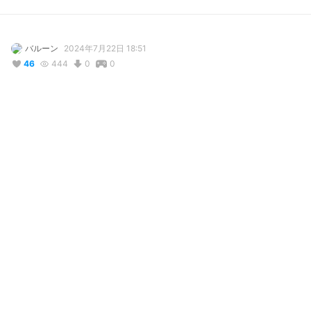
バルーン
2024年7月22日 18:51
46
444
0
0
説明
#
VRoidStudio
#
BOOTH販売中
#
VRoid
#
夏服
カワユい水着見つけましたヾ(≧▽≦*)o
使用しているBOOTHアイテム