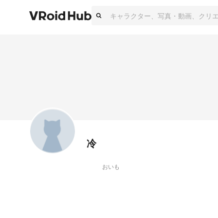
冷
おいも