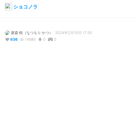
ショコノラ
夏森 轄（なつもり かつ）
2024年2月10日 17:35
636
14680
0
0
説明
#
オリジナル
ガトーショコラと悪魔をテーマに制作をしました。
コメント
投稿する