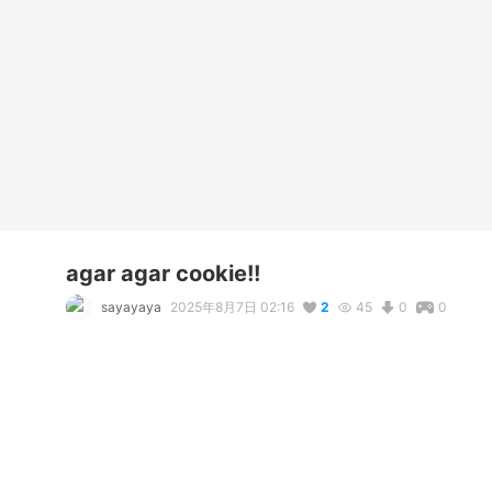
agar agar cookie!!
sayayaya
2025年8月7日 02:16
2
45
0
0
説明
hungry