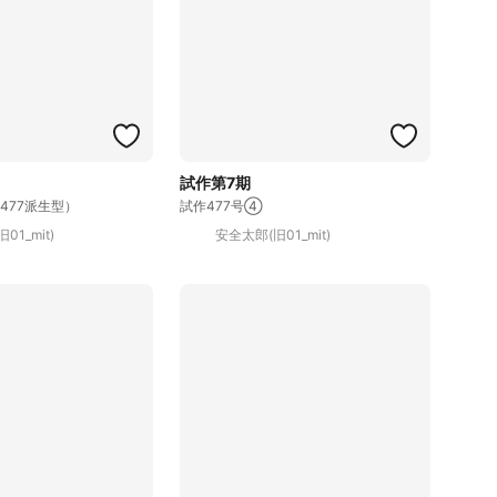
試作第7期
477派生型）
試作477号④
01_mit)
安全太郎(旧01_mit)