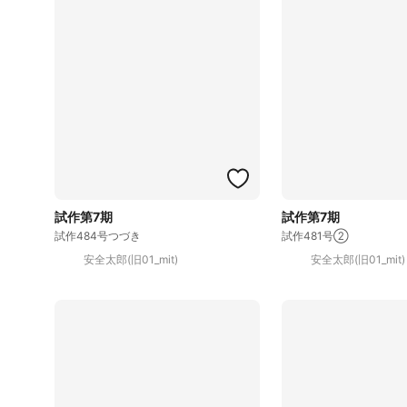
試作第7期
試作第7期
試作484号つづき
試作481号②
安全太郎(旧01_mit)
安全太郎(旧01_mit)