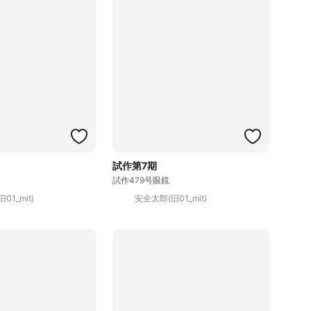
試作第7期
試作479号眼鏡
01_mit)
安全太郎(旧01_mit)