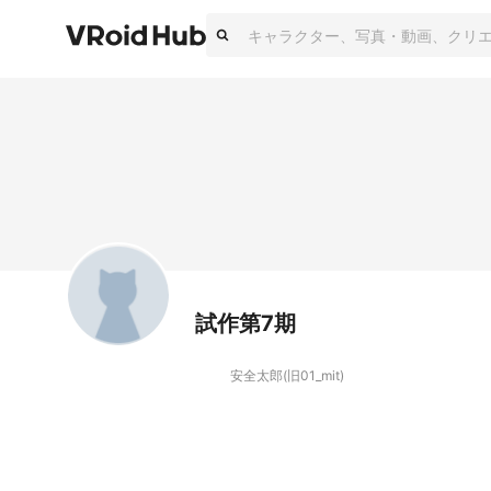
試作第7期
安全太郎(旧01_mit)