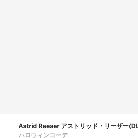
Astrid Reeser アストリッド・リーザー(DL
ハロウィンコーデ