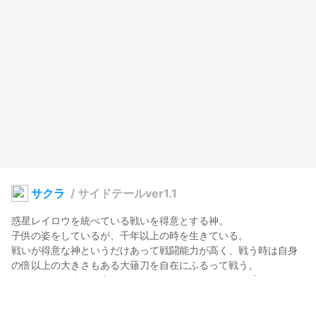
サクラ
/
サイドテールver1.1
惑星レイロウを統べている戦いを得意とする神。

子供の姿をしているが、千年以上の時を生きている。

戦いが得意な神というだけあって戦闘能力が高く、戦う時は自身
の倍以上の大きさもある大薙刀を自在にふるって戦う。

さらには二階建ての家屋を軽々と飛び越える、自身の手の平サイ
ズの石を片手で軽々と握りつぶすなど、身体能力も異常に高い。

また、自身の身体の大きさを変えるなどといった様々な妖術を使