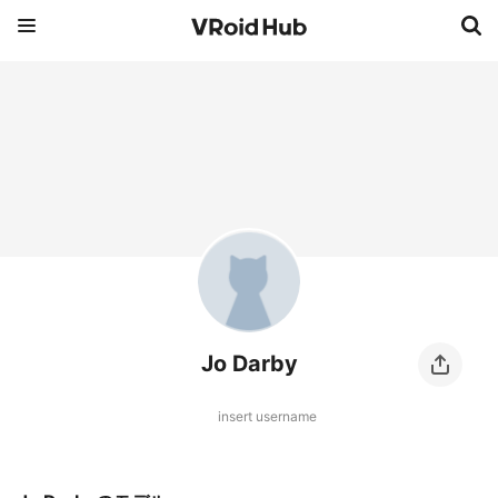
Jo Darby
insert username