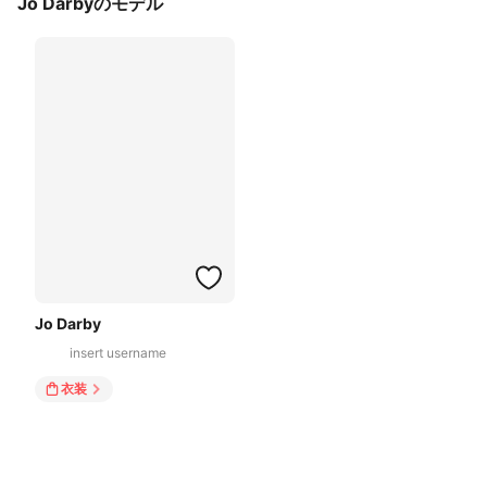
Jo Darbyのモデル
Jo Darby
insert username
衣装