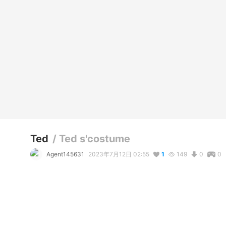
Ted
/
Ted s'costume
Agent145631
2023年7月12日 02:55
1
149
0
0
説明
#
VRoidStudio