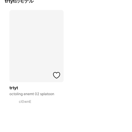
trtytのモデル
trtyt
octoling enemt 02 splatoon
cl0wnE