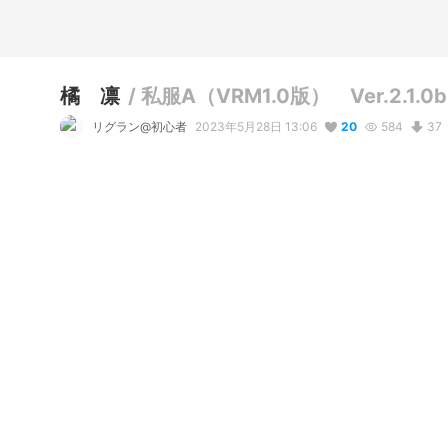
橘 凛
/
私服A（VRM1.0版） Ver.2.1.0b
リグラン@初心者
2023年5月28日 13:06
20
584
37
説明
#
輝けうちの子
#
VRoid
#
オリジナル
#
ワンピース
#
黒髪ロ
#
お嬢様
私服Aは彼女が春や秋に好むコーディネート。

季節の変わり目にちょうど良い暖かさ。
コメント