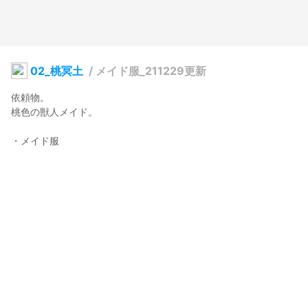
02_桃冥土
/
メイド服_211229更新
依頼物。

桃色の獣人メイド。

・メイド服

・ラフ服
がちゃ
2021年9月12日 10:42
15
232
0
0
説明