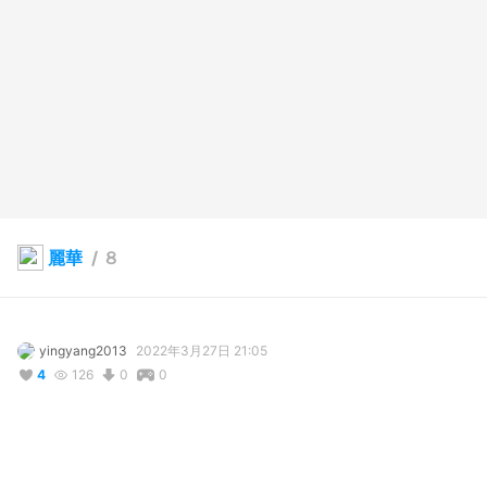
麗華
/
８
yingyang2013
2022年3月27日 21:05
4
126
0
0
説明
#
VRoidStudio
#
三つ編み
#
Gジャン
#
ワンピース