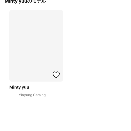
Minty yuuのモデル
Minty yuu
Yinyang Gaming