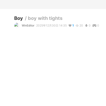
Boy
/
boy with tights
WinEditor
2025年12月30日 14:35
1
20
0
0
説明
#
VRoidStudio
コメント