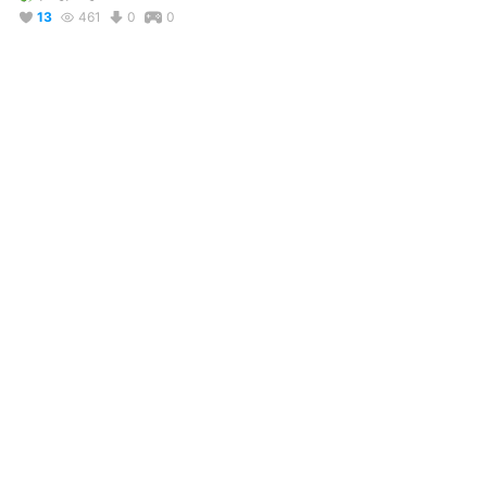
13
461
0
0
説明
#
VRoidStudio
#
アイドルマスター
#
スターリットシーズン
コメント
投稿する
リアクション
リグラン@初心者
が
しました
2026年4月12日 18:05
kaito
が
しました