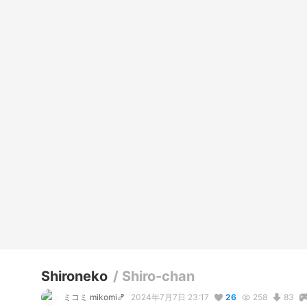
Shironeko
/
Shiro-chan
ミコミ mikomi🍤
2024年7月7日 23:17
26
258
83