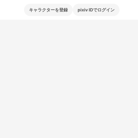
キャラクターを登録
pixiv IDでログイン