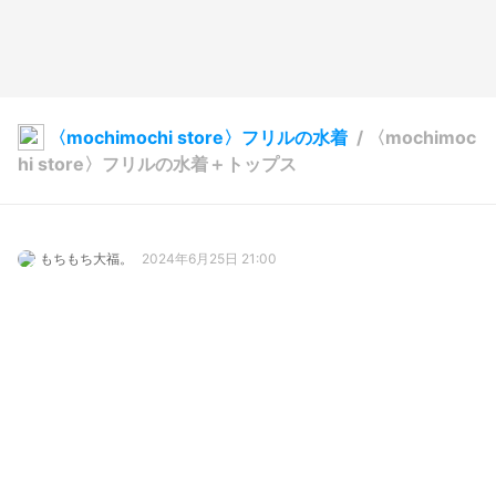
〈mochimochi store〉フリルの水着
/
〈mochimoc
hi store〉フリルの水着＋トップス
もちもち大福。
2024年6月25日 21:00
7
121
0
0
説明
#
BOOTH販売中
フリルをあしらいシルエットがレトロな水着

日焼け防止のトップスもついてきます

BOOTHでご購入可能！