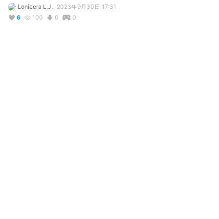
Lonicera L.J.
2023年9月30日 17:31
6
100
0
0
説明
#
VRoidStudio
#
VTuber
#
original_character
#
女装
#
student
#
femboy
#
cat_boy
#
偽娘
#
blue_hair
#
オリジナル
hub.vroid.com/en/users/67345140
コメント
投稿する