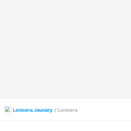
Lonicera Jaunary
/
Lonicera