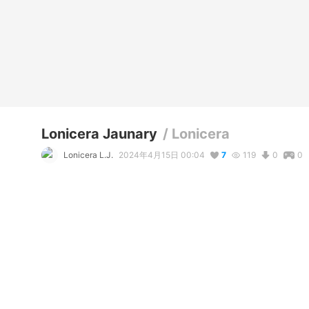
Lonicera Jaunary
/
Lonicera
Lonicera L.J.
2024年4月15日 00:04
7
119
0
0
説明
#
VRoidStudio
#
VTuber
#
original_character
#
女装
#
stude
New update with TAIL!!!