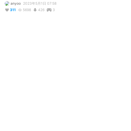
anyoo
2023年5月1日 07:58
311
5698
426
3
説明
#
VRoidStudio
#
VRoid
コメント
投稿する
@
AlmaGVRogleJK
3年前
What a time to be alive
2