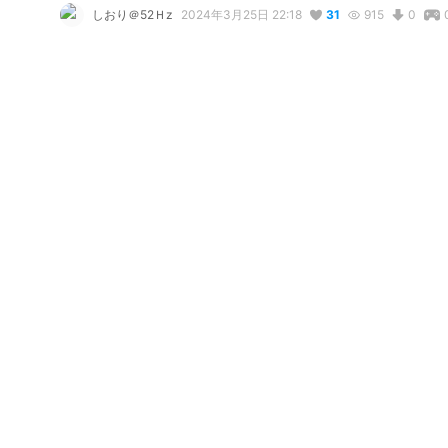
しおり＠52Ｈz
2024年3月25日 22:18
31
915
0
説明
#
VRChat
#
VTuber
#
ショコモアスウィート
#
52Ｈz
使用しているBOOTHアイテム