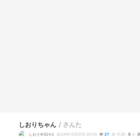
しおりちゃん
/
さんた
しおり＠52Ｈz
2024年12月27日 00:55
27
1139
0