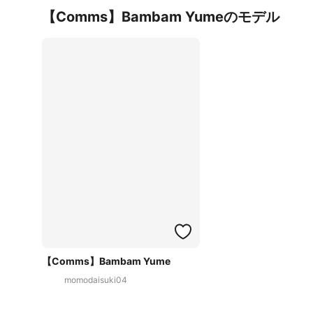
【Comms】Bambam Yumeのモデル
【Comms】Bambam Yume
momodaisuki04