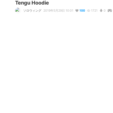
Tengu Hoodie
ソロウィング
2019年5月29日 10:01
100
1721
0
コメント
リアクション
Naota
が
しました
Valeria Pérez
が
しました