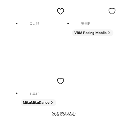
Q太郎
安田P
VRM Posing Mobile
sl△sh
MikuMikuDance
次を読み込む