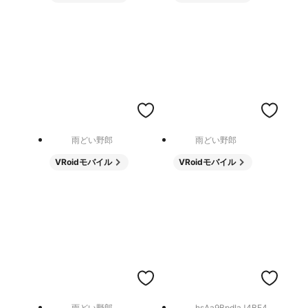
雨どい野郎
雨どい野郎
VRoidモバイル
VRoidモバイル
雨どい野郎
hsAa9BpdIaJ4BE4