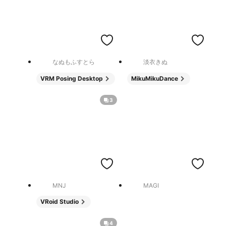
なぬもふすとら
淡衣きぬ
VRM Posing Desktop
MikuMikuDance
3
MNJ
MAGI
VRoid Studio
4