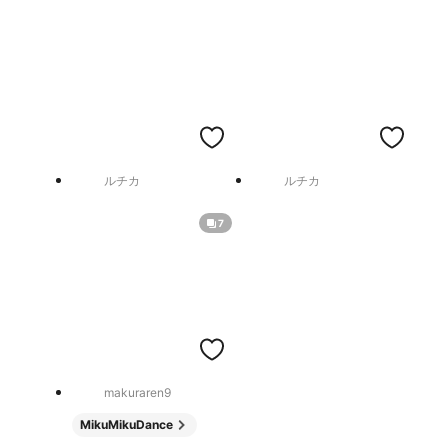
ルチカ
ルチカ
7
makuraren9
MikuMikuDance