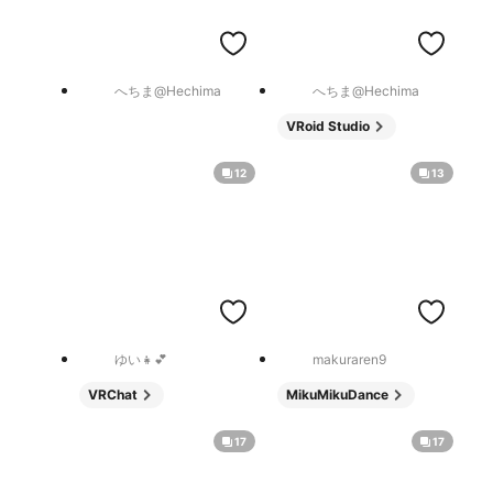
へちま@Hechima
へちま@Hechima
VRoid Studio
12
13
ゆい👧💕
makuraren9
VRChat
MikuMikuDance
17
17