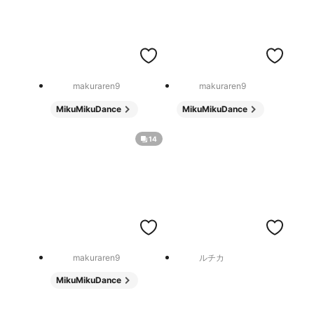
makuraren9
makuraren9
MikuMikuDance
MikuMikuDance
14
makuraren9
ルチカ
MikuMikuDance