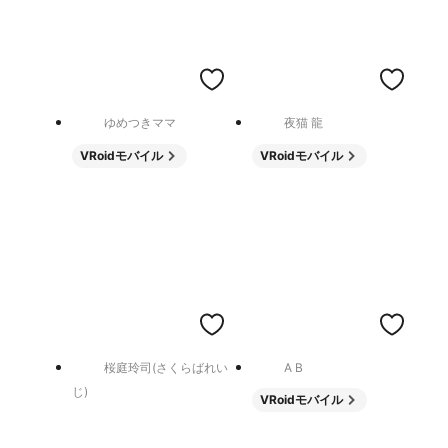
ゆめつきママ
夜猫 龍
VRoidモバイル
VRoidモバイル
桜庭玲司(さくらばれい
A B
じ)
VRoidモバイル