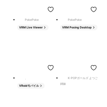
PokePoke
PokePoke
VRM Live Viewer
VRM Posing Desktop
、
K-POPガールズ よつご
姉妹
VRoidモバイル