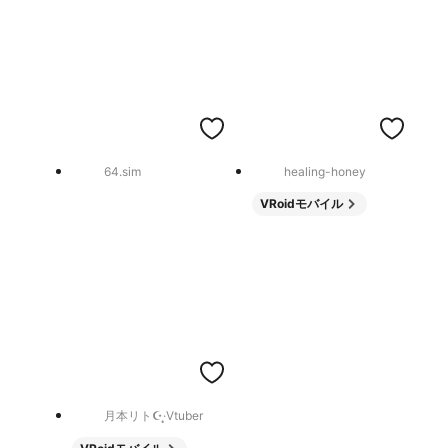
64.sim
healing-honey
VRoidモバイル
月本リト☪·̩͙Vtuber