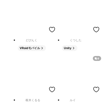
どぴんく
くつした
VRoidモバイル
Unity
6
枢木くるる
ルイ