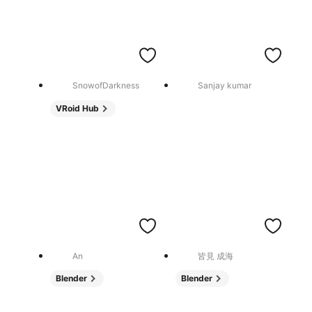
SnowofDarkness
Sanjay kumar
VRoid Hub
An
皆見 成海
Blender
Blender