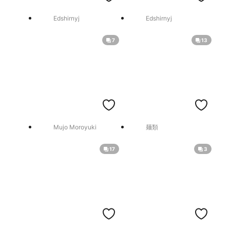
Edshirnyj
Edshirnyj
7
13
Mujo Moroyuki
麺類
17
3