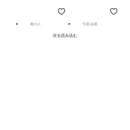
禽の人
弓屋 晶都
次を読み込む