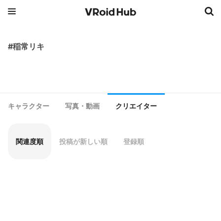
#稲常リキ
キャラクター
写真・動画
クリエイター
関連度順
投稿が新しい順
登録順