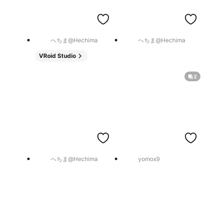
へちま@Hechima
へちま@Hechima
VRoid Studio
2
へちま@Hechima
yomox9