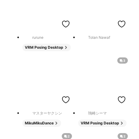
rurune
Tolan Nawaf
VRM Posing Desktop
3
マスターヤクシン
鴇崎シーマ
MikuMikuDance
VRM Posing Desktop
2
2