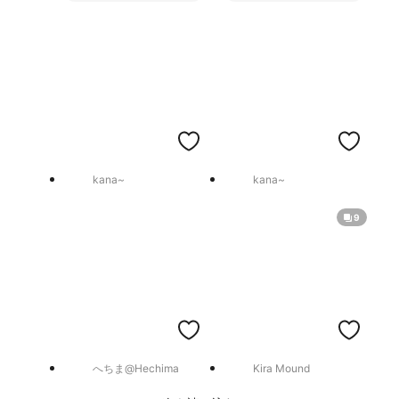
kana~
kana~
9
へちま@Hechima
Kira Mound