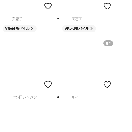
美恵子
美恵子
VRoidモバイル
VRoidモバイル
2
パン田シンジツ
ルイ