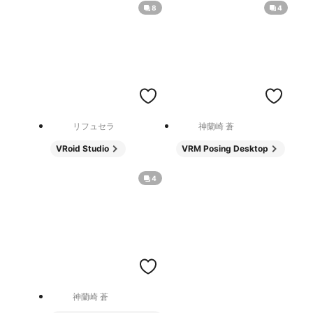
8
4
リフュセラ
神蘭崎 蒼
VRoid Studio
VRM Posing Desktop
4
神蘭崎 蒼